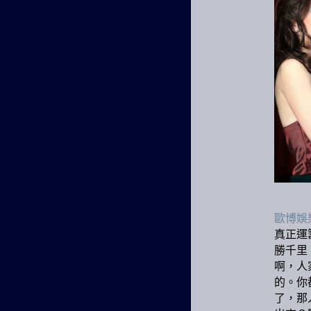
歐博娛
真正運
勝千里
啊，人
的。你
了，那