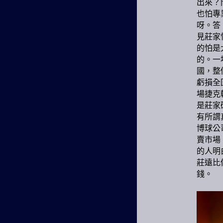
出來？
也怕專
呀。答
見莊家
的怕是
的。一
國，整
虧損全
場捷克
是莊家
有所謂
博球公
賣市場
的人明
莊遠比
錢。