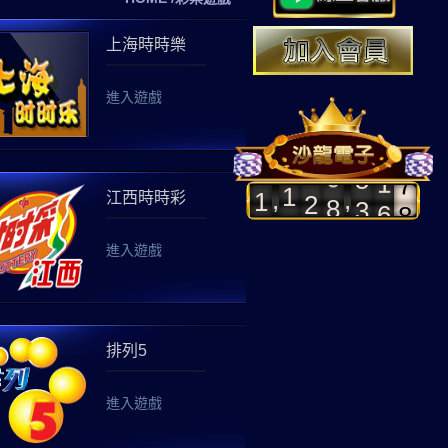
上海時時樂
進入遊戲
1
,
2
0
7
,
6
2
2
江西時時彩
進入遊戲
排列5
進入遊戲